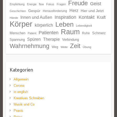
Freude
Geist
Empfehlung
Energie
flow
Fokus
Fragen
Herz
Gespür
Hier und Jetzt
Herausforderung
Geschichten
Inspiration
Kontakt
Innen und Außen
Kraft
Hände
Körper
Leben
körperlich
Lebendigkeit
Raum
Patienten
Menschen
Schmerz
Ruhe
Patient
Spüren
Therapie
Spannung
Verbindung
Zeit
Wahrnehmung
Weg
Weite
Übung
Kategorien
Allgemein
Corona
in english
Kreatives Schreiben
Musik und Co
Praxis
Reise