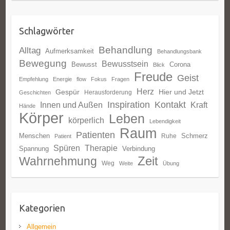
Schlagwörter
Behandlung
Alltag
Aufmerksamkeit
Behandlungsbank
Bewegung
Bewusstsein
Bewusst
Corona
Blick
Freude
Geist
Empfehlung
Energie
flow
Fokus
Fragen
Herz
Gespür
Hier und Jetzt
Herausforderung
Geschichten
Inspiration
Kontakt
Innen und Außen
Kraft
Hände
Körper
Leben
körperlich
Lebendigkeit
Raum
Patienten
Menschen
Schmerz
Ruhe
Patient
Spüren
Therapie
Spannung
Verbindung
Zeit
Wahrnehmung
Weg
Weite
Übung
Kategorien
Allgemein